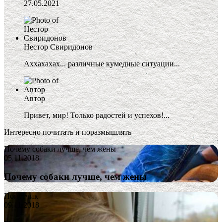
27.05.2021
Нестор Свиридонов
Аххахахах... различные кумедные ситуации...
Автор
Привет, мир! Только радостей и успехов!...
Интересно почитать и поразмышлять
Почему собаки лучше, чем жены
05.11.2018
Почему собаки лучше, чем жены
Попутчик
09.11.2018