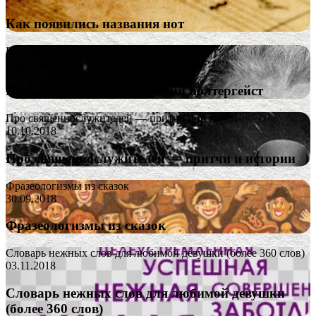
Как появились названия нот
Про нечистую силу и прочий полтергейст
06.11.2018
Про нечистую силу и прочий полтергейст
Про священнослужителей — притчи и истории
10.10.2018
Про священнослужителей — притчи и истории
Фразеологизмы из сказок
30.09.2018
Фразеологизмы из сказок
Словарь нежных слов для любимой девушки (более 360 слов)
03.11.2018
Словарь нежных слов для любимой девушки
(более 360 слов)