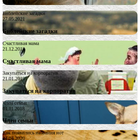
Попутчик
Библейские загадки
27.05.2021
Библейские загадки
Счастливая мама
21.12.2018
Счастливая мама
Закупаться на корпоратив
21.01.2019
Закупаться на корпоратив
Член семьи
01.11.2018
Член семьи
Как появились названия нот
24.04.2020