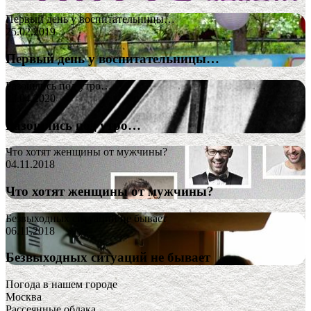
Первый день у воспитательницы…
25.02.2019
Первый день у воспитательницы…
Разошлись под утро…
23.04.2020
Разошлись под утро…
Что хотят женщины от мужчины?
04.11.2018
Что хотят женщины от мужчины?
Безвыходных ситуаций не бывает
06.11.2018
Безвыходных ситуаций не бывает
Погода в нашем городе
Москва
Рассеянные облака