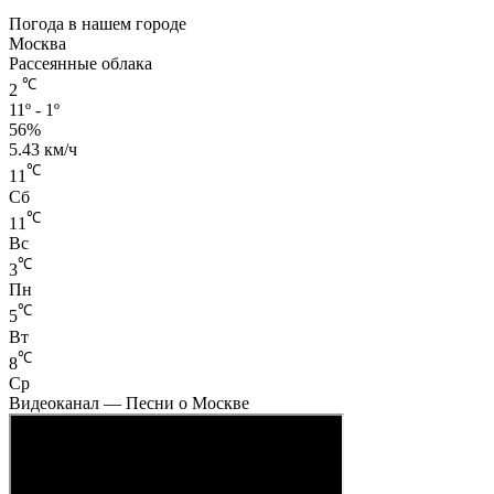
Погода в нашем городе
Москва
Рассеянные облака
℃
2
11º - 1º
56%
5.43 км/ч
℃
11
Сб
℃
11
Вс
℃
3
Пн
℃
5
Вт
℃
8
Ср
Видеоканал — Песни о Москве