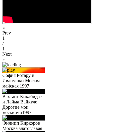
«
Prev
1
/
1
Next
»
София Ротару и
Иванушки Москва
майская 1997
Вахтанг Кикабидзе
и Лайма Вайкуле
Дорогие мои
москвичи1997
Филипп Киркоров
Москва златоглавая