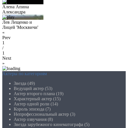
Алена Апина
Александра
Лев Лещенко и
Лицей 'Москвичи'
«
Prev
1
/
1
Next
»
Актеры по категориям
Звезда (49)
Ведущий актер (53)
Актер второго плана (19)
Характерный актер (15)
Актер одной роли (14)
Король эпизода (7)
Непрофессиональный актер (3)
Актер озвучания (8)
Звезда зарубежного кинематографа (5)