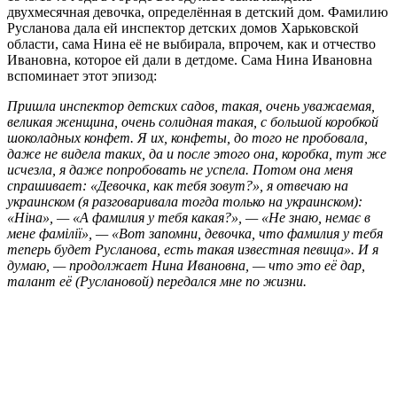
двухмесячная девочка, определённая в детский дом. Фамилию
Русланова дала ей инспектор детских домов Харьковской
области, сама Нина её не выбирала, впрочем, как и отчество
Ивановна, которое ей дали в детдоме. Сама Нина Ивановна
вспоминает этот эпизод:
Пришла инспектор детских садов, такая, очень уважаемая,
великая женщина, очень солидная такая, с большой коробкой
шоколадных конфет. Я их, конфеты, до того не пробовала,
даже не видела таких, да и после этого она, коробка, тут же
исчезла, я даже попробовать не успела. Потом она меня
спрашивает: «Девочка, как тебя зовут?», я отвечаю на
украинском (я разговаривала тогда только на украинском):
«Ніна», — «А фамилия у тебя какая?», — «Не знаю, немає в
мене фамілії», — «Вот запомни, девочка, что фамилия у тебя
теперь будет Русланова, есть такая известная певица». И я
думаю, — продолжает Нина Ивановна, — что это её дар,
талант её (Руслановой) передался мне по жизни.