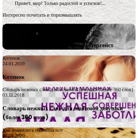
Привет, мир! Только радостей и успехов!...
Интересно почитать и поразмышлять
Про нечистую силу и прочий полтергейст
06.11.2018
Про нечистую силу и прочий полтергейст
Котенок
24.01.2019
Котенок
Словарь нежных слов для любимой девушки (более 360 слов)
03.11.2018
Словарь нежных слов для любимой девушки
(более 360 слов)
Как появились названия нот
24.04.2020