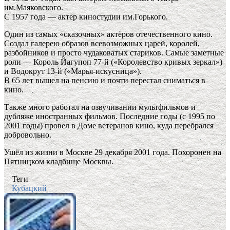
им.Маяковского.
С 1957 года — актер киностудии им.Горького.
Один из самых «сказочных» актёров отечественного кино.
Создал галерею образов всевозможных царей, королей,
разбойников и просто чудаковатых стариков. Самые заметные
роли — Король Йагупоп 77-й («Королевство кривых зеркал»)
и Водокрут 13-й («Марья-искусница»).
В 65 лет вышел на пенсию и почти перестал сниматься в
кино.
Также много работал на озвучивании мультфильмов и
дубляже иностранных фильмов. Последние годы (с 1995 по
2001 годы) провел в Доме ветеранов кино, куда перебрался
добровольно.
Ушёл из жизни в Москве 29 декабря 2001 года. Похоронен на
Пятницком кладбище Москвы.
Теги
Кубацкий