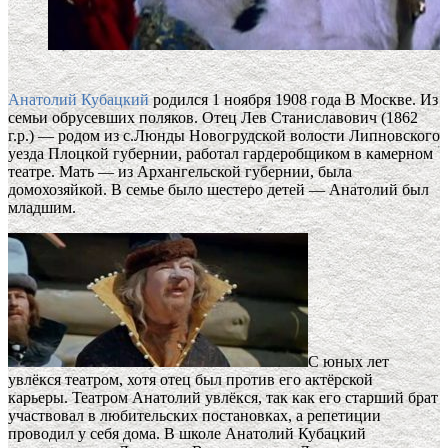
Анатолий Кубацкий
родился 1 ноября 1908 года В Москве. Из
семьи обрусевших поляков. Отец Лев Станиславович (1862
г.р.) — родом из с.Люнды Новогрудской волости Липновского
уезда Плоцкой губернии, работал гардеробщиком в камерном
театре. Мать — из Архангельской губернии, была
домохозяйкой. В семье было шестеро детей — Анатолий был
младшим.
С юных лет
увлёкся театром, хотя отец был против его актёрской
карьеры. Театром Анатолий увлёкся, так как его старший брат
участвовал в любительских постановках, а репетиции
проводил у себя дома. В школе Анатолий Кубацкий