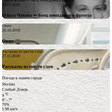
Ольга Чехова — боец невидимого фронта
13.01.2019
Ольга Чехова — боец невидимого фронта
Окно
20.10.2018
Окно
Рассказы из шести слов
27.11.2018
Рассказы из шести слов
Погода в нашем городе
Москва
Слабый Дождь
℃
9
9º - 7º
70%
1.98 км/ч