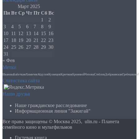
Март 2025
Пн
Вт
Ср
Чт
Пт
Сб
Вс
1
2
3
4
5
6
7
8
9
10
11
12
13
14
15
16
17
18
19
20
21
22
23
24
25
26
27
28
29
30
31
« Фев
Метки
Иванова
Бабочкин
Химичев
Абдулов
Кузнецов
Крючков
Броневой
Чехова
Стеблов
Добржанская
Гребешкова
Р
Статистика сайта
Наши друзья
Наше гражданское расследование
Информационная линия "Зажигай"
Все права защищены © Москва 2025,
ulin.ru
- Планета
семейного кино и мультфильмов
Гостевая книга