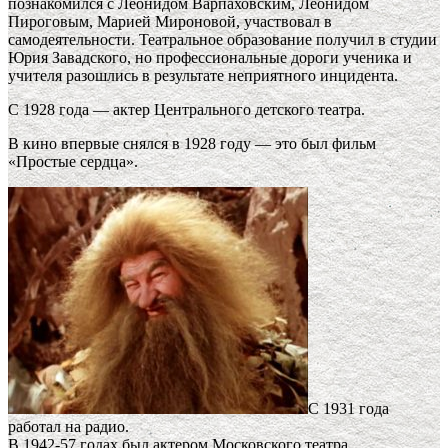
познакомился с Леонидом Варпаховским, Леонидом
Пироговым, Марией Мироновой, участвовал в
самодеятельности. Театральное образование получил в студии
Юрия Завадского, но профессиональные дороги ученика и
учителя разошлись в результате неприятного инцидента.
С 1928 года — актер Центрального детского театра.
В кино впервые снялся в 1928 году — это был фильм
«Простые сердца».
С 1931 года
работал на радио.
В 1942-57 годах был актером Московского театра