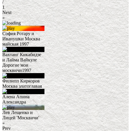
/
1
Next
»
София Ротару и
Иванушки Москва
майская 1997
Вахтанг Кикабидзе
и Лайма Вайкуле
Дорогие мои
москвичи1997
Филипп Киркоров
Москва златоглавая
Алена Апина
Александра
Лев Лещенко и
Лицей 'Москвичи'
«
Prev