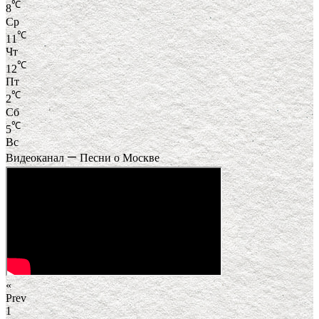
℃
8
Ср
℃
11
Чт
℃
12
Пт
℃
2
Сб
℃
5
Вс
Видеоканал — Песни о Москве
«
Prev
1