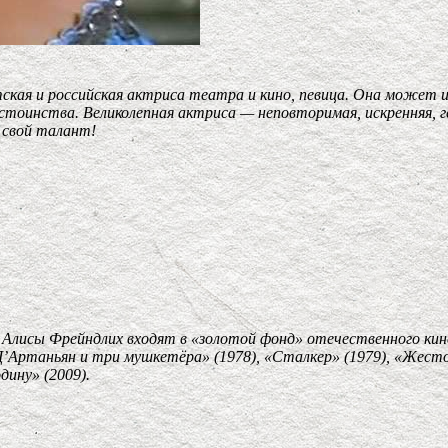
тская и российская актриса театра и кино, певица. Она может и
остоинства. Великолепная актриса — неповторимая, искренняя, 
 свой талант!
Алисы Фрейндлих входят в «золотой фонд» отечественного кин
«Д’Артаньян и три мушкетёра» (1978), «Сталкер» (1979), «Жесто
ину» (2009).