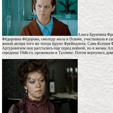
Алиса Бруновна Фре
Фёдоровна Фёдорова, смолоду жила в Пскове, участвовала в са
женой актера того же театра Бруно Фрейндлиха. Сама Ксения Ф
Артуровичем они расстались еще перед войной, но в жизни Али
середины 1946-го, проживали в Таллине. Потом вернулись дом