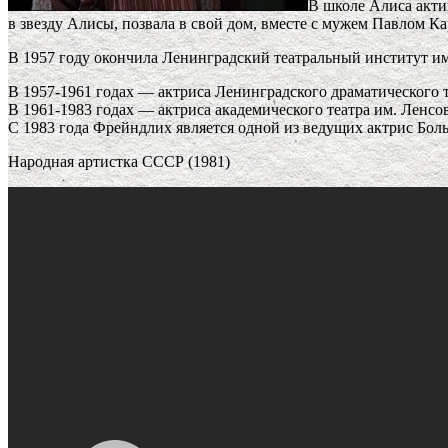
В школе Алиса акти
в звезду Алисы, позвала в свой дом, вместе с мужем Павлом 
В 1957 году окончила Ленинградский театральный институт им.
В 1957-1961 годах — актриса Ленинградского драматического 
В 1961-1983 годах — актриса академического театра им. Ленсов
С 1983 года Фрейндлих является одной из ведущих актрис Боль
Народная артистка СССР (1981)