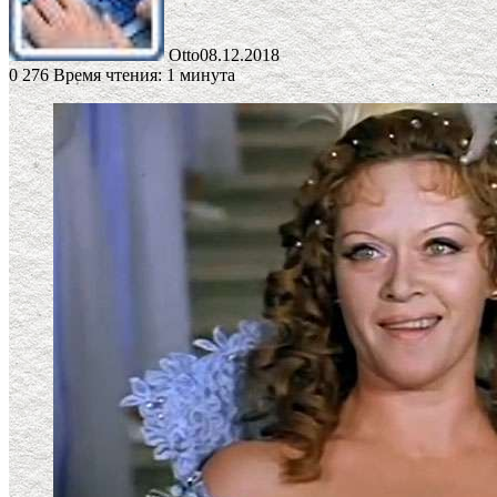
Otto
08.12.2018
0
276
Время чтения: 1 минута